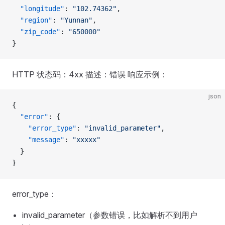
  "longitude"
: 
"102.74362"
,
  "region"
: 
"Yunnan"
,
  "zip_code"
: 
"650000"
}
HTTP 状态码：4xx 描述：错误 响应示例：
json
{
  "error"
: {
    "error_type"
: 
"invalid_parameter"
,
    "message"
: 
"xxxxx"
  }
}
error_type：
invalid_parameter（参数错误，比如解析不到用户