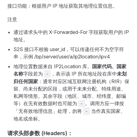
接口功能：根据用户 IP 地址获取其地理位置信息。
注意
通过请求头中的 X-Forwarded-For 字段获取用户的 IP
地址。
S2S 接口不校验 user_id，可以传递任何不为空字符
串，示例 /bp/server/user/a/ip2location/ipv4
地理位置数据来自 IP2Location 库。
国家代码、国家
名称
字段若为
，表示该 IP 所在地址段在库中
未划
-
归任何国家
：通常对应区域互联网注册机构（RIR）保
留、尚未分配的区段，或用于未来分配、特殊用途、
私网等情形。其余字段（地区、城市、经纬度、邮编
等）在无有效数据时也可能为
。调用方应一律按
-
「无有效地理信息」处理，勿将
当作真实国家、
-
地名或坐标。
请求头部参数 (Headers)：