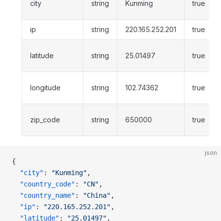
city
string
Kunming
true
ip
string
220.165.252.201
true
latitude
string
25.01497
true
longitude
string
102.74362
true
zip_code
string
650000
true
json
{
  "city"
: 
"Kunming"
,
  "country_code"
: 
"CN"
,
  "country_name"
: 
"China"
,
  "ip"
: 
"220.165.252.201"
,
  "latitude"
: 
"25.01497"
,