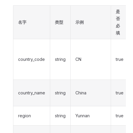
是
否
名字
类型
示例
必
填
country_code
string
CN
true
country_name
string
China
true
region
string
Yunnan
true