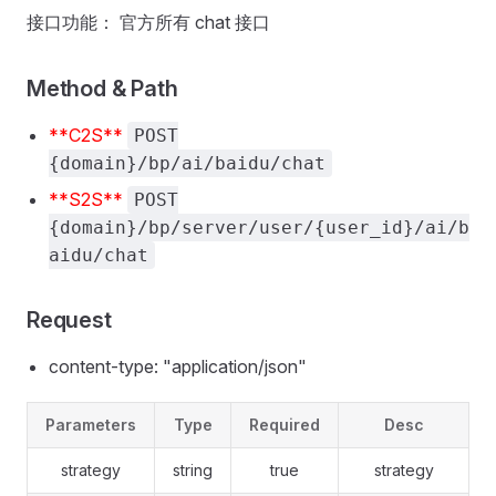
接口功能： 官方所有 chat 接口
Method & Path
**C2S**
POST
{domain}/bp/ai/baidu/chat
**S2S**
POST
{domain}/bp/server/user/{user_id}/ai/b
aidu/chat
Request
content-type: "application/json"
Parameters
Type
Required
Desc
strategy
string
true
strategy