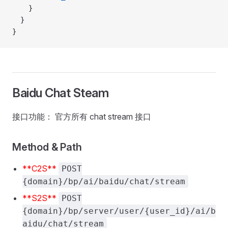
    }
  }
}
Baidu Chat Steam
接口功能： 官方所有 chat stream 接口
Method & Path
**C2S**
POST
{domain}/bp/ai/baidu/chat/stream
**S2S**
POST
{domain}/bp/server/user/{user_id}/ai/b
aidu/chat/stream