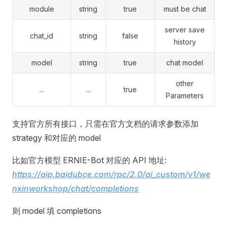
module
string
true
must be chat
server save
chat_id
string
false
history
model
string
true
chat model
other
...
...
true
Parameters
支持官方所有接口，只需在官方文档的请求参数添加
strategy 和对应的 model
比如官方模型 ERNIE-Bot 对应的 API 地址:
https://aip.baidubce.com/rpc/2.0/ai_custom/v1/we
nxinworkshop/chat/completions
则 model 填 completions