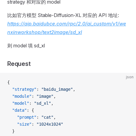
strategy 和对应的 model
比如官方模型 Stable-Diffusion-XL 对应的 API 地址:
https://aip.baidubce.com/rpc/2.0/ai_custom/v1/we
nxinworkshop/text2image/sd_xl
则 model 填 sd_xl
Request
json
{
  "strategy"
: 
"baidu_image"
,
  "module"
: 
"image"
,
  "model"
: 
"sd_xl"
,
  "data"
: {
    "prompt"
: 
"cat"
,
    "size"
: 
"1024x1024"
  }