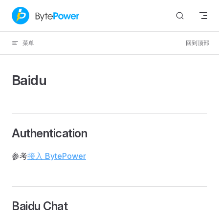
Skip to content
菜单
回到顶部
Baidu
Authentication
参考
接入 BytePower
Baidu Chat