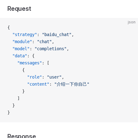
Request
json
{
  "strategy"
: 
"baidu_chat"
,
  "module"
: 
"chat"
,
  "model"
: 
"completions"
,
  "data"
: {
    "messages"
: [
      {
        "role"
: 
"user"
,
        "content"
: 
"介绍一下你自己"
      }
    ]
  }
}
Response