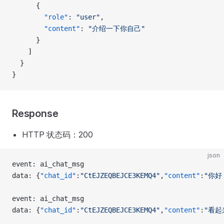
      {
        "role"
: 
"user"
,
        "content"
: 
"介绍一下你自己"
      }
    ]
  }
}
Response
HTTP 状态码：200
json
event: ai_chat_msg
data: {
"chat_id"
:
"CtEJZEQBEJCE3KEMQ4"
,
"content"
:
"你好
event: ai_chat_msg
data: {
"chat_id"
:
"CtEJZEQBEJCE3KEMQ4"
,
"content"
:
"看起